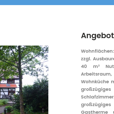
Angebot
Wohnflächen:
zzgl. Ausbaur
40 m² Nutz
Arbeitsraum,
Wohnküche mi
großzügig
Schlafzimme
großzügige
Gastherme u