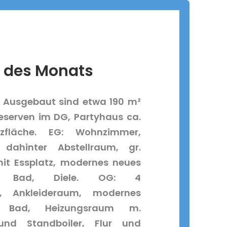
 des Monats
 Ausgebaut sind etwa 190 m²
eserven im DG, Partyhaus ca.
fläche. EG: Wohnzimmer,
 dahinter Abstellraum, gr.
t Essplatz, modernes neues
es Bad, Diele. OG: 4
r, Ankleideraum, modernes
s Bad, Heizungsraum m.
nd Standboiler, Flur und